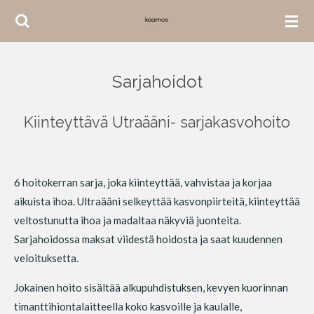
Siirry
pääsisältöön
Sarjahoidot
Kiinteyttävä Utraääni- sarjakasvohoito
6 hoitokerran sarja, joka kiinteyttää, vahvistaa ja korjaa
aikuista ihoa. Ultraääni selkeyttää kasvonpiirteitä, kiinteyttää
veltostunutta ihoa ja madaltaa näkyviä juonteita.
Sarjahoidossa maksat viidestä hoidosta ja saat kuudennen
veloituksetta.
Jokainen hoito sisältää alkupuhdistuksen, kevyen kuorinnan
timanttihiontalaitteella koko kasvoille ja kaulalle,