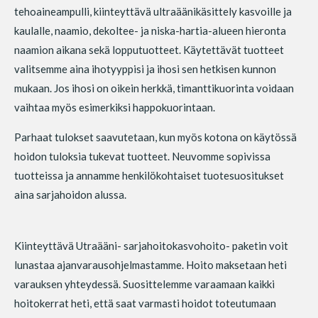
tehoaineampulli, kiinteyttävä ultraäänikäsittely kasvoille ja
kaulalle, naamio, dekoltee- ja niska-hartia-alueen hieronta
naamion aikana sekä lopputuotteet. Käytettävät tuotteet
valitsemme aina ihotyyppisi ja ihosi sen hetkisen kunnon
mukaan. Jos ihosi on oikein herkkä, timanttikuorinta voidaan
vaihtaa myös esimerkiksi happokuorintaan.
Parhaat tulokset saavutetaan, kun myös kotona on käytössä
hoidon tuloksia tukevat tuotteet. Neuvomme sopivissa
tuotteissa ja annamme henkilökohtaiset tuotesuositukset
aina sarjahoidon alussa.
Kiinteyttävä Utraääni- sarjahoitokasvohoito- paketin voit
lunastaa ajanvarausohjelmastamme. Hoito maksetaan heti
varauksen yhteydessä. Suosittelemme varaamaan kaikki
hoitokerrat heti, että saat varmasti hoidot toteutumaan