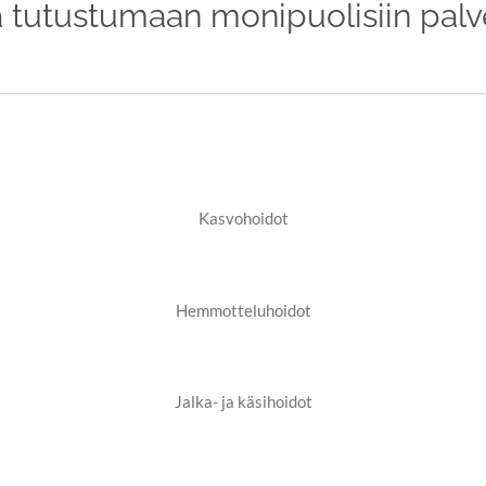
a tutustumaan monipuolisiin pal
Kasvohoidot
Hemmotteluhoidot
Jalka- ja käsihoidot