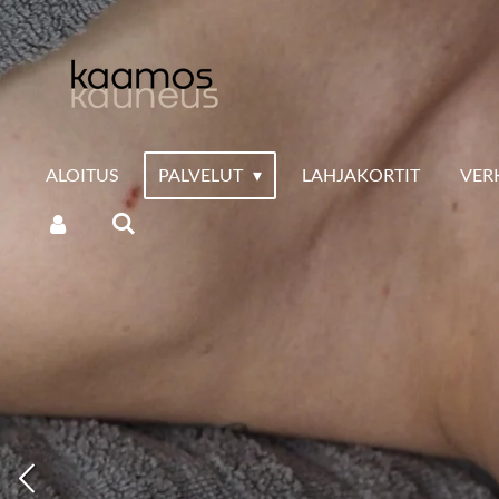
Siirry
pääsisältöön
ALOITUS
PALVELUT
LAHJAKORTIT
VER