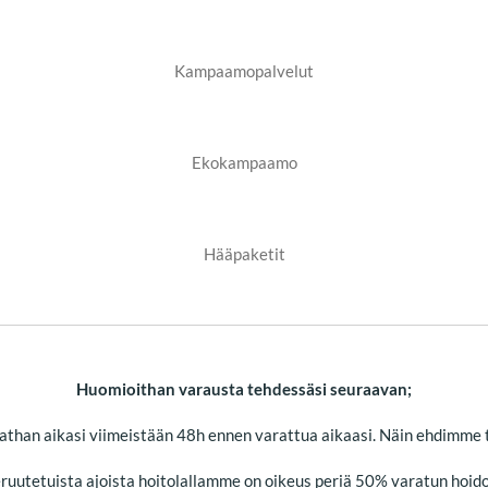
Kampaamopalvelut
Ekokampaamo
Hääpaketit
Huomioithan varausta tehdessäsi seuraavan;
athan aikasi viimeistään 48h ennen varattua aikaasi. Näin ehdimme t
eruutetuista ajoista hoitolallamme on oikeus periä 50% varatun hoido