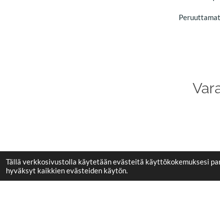
Peruuttamatt
Vara
Tällä verkkosivustolla käytetään evästeitä käyttökokemuksesi pa
hyväksyt kaikkien evästeiden käytön.
Tietosuojaseloste
© 2025 Kaamos Kauneus | Kaikki oikeudet muutok