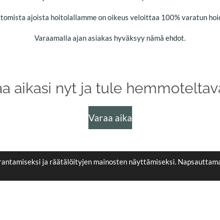
omista ajoista hoitolallamme on oikeus veloittaa 100% varatun hoi
Varaamalla ajan asiakas hyväksyy nämä ehdot.
a aikasi nyt ja tule hemmoteltav
Varaa aika
rantamiseksi ja räätälöityjen mainosten näyttämiseksi. Napsauttam
siin pidätetään