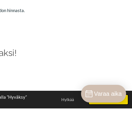
don hinnasta.
aksi!
Varaa aika
alla ”Hyväksy”
Hylkää
Hyväksy
Palvelun tarjoaa
Webador