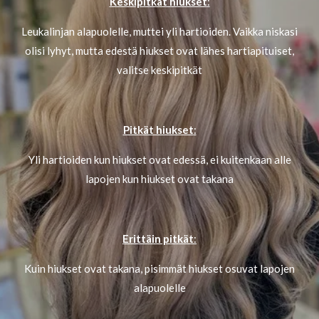
Keskipitkät hiukset
:
Leukalinjan alapuolelle, muttei yli hartioiden. Vaikka niskasi
olisi lyhyt, mutta edestä hiukset ovat lähes hartiapituiset,
valitse keskipitkät
Pitkät hiukset
:
Yli hartioiden kun hiukset ovat edessä, ei kuitenkaan alle
lapojen kun hiukset ovat takana
Erittäin pitkät
:
Kuin hiukset ovat takana, pisimmät hiukset osuvat lapojen
alapuolelle