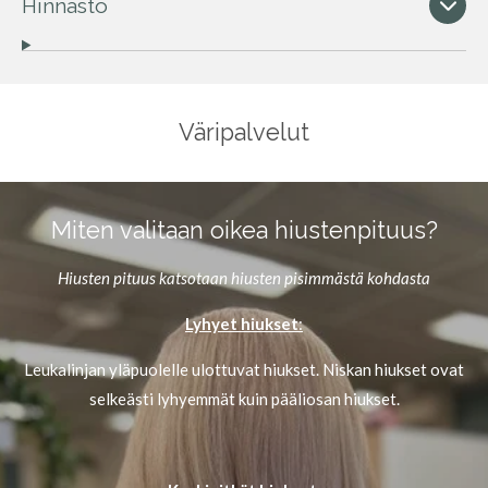
Hinnasto
Väripalvelut
Miten valitaan oikea hiustenpituus?
Hiusten pituus katsotaan hiusten pisimmästä kohdasta
Lyhyet hiukset
:
Leukalinjan yläpuolelle ulottuvat hiukset. Niskan hiukset ovat
selkeästi lyhyemmät kuin pääliosan hiukset.