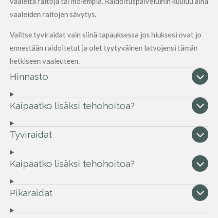
vaaleita raitoja tai molempia. Raidoituspalveluihin kuuluu aina
vaaleiden raitojen sävytys.
Valitse tyviraidat vain siinä tapauksessa jos hiuksesi ovat jo
ennestään raidoitetut ja olet tyytyväinen latvojensi tämän
hetkiseen vaaleuteen.
Hinnasto
Kaipaatko lisäksi tehohoitoa?
Tyviraidat
Kaipaatko lisäksi tehohoitoa?
Pikaraidat