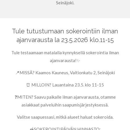
Seinäjoki.
Tule tutustumaan sokerointiin ilman
ajanvarausta la 23.5.2026 klo.11-15
Tule testaamaan matalalla kynnyksellä sokerointia ilman
ajanvarausta!✨
📍MISSÄ? Kaamos Kauneus, Valtionkatu 2, Seinäjoki
⏰ MILLOIN? Lauantaina 23.5. klo 11-15
❓MITEN? Saavu paikalle ilman ajanvarausta, otamme
asiakkaat palveluihin saapumisjärjestyksessä.
Valitse saapuessasi, mitkä alueet haluat sokeroida.
🍯SOKEROINTIPÄIVÄN HINNASTO: