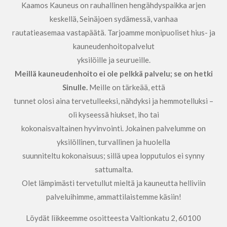
Kaamos Kauneus on rauhallinen hengähdyspaikka arjen
keskellä, Seinäjoen sydämessä, vanhaa
rautatieasemaa vastapäätä. Tarjoamme monipuoliset hius- ja
kauneudenhoitopalvelut
yksilöille ja seurueille.
Meillä kauneudenhoito ei ole pelkkä palvelu; se on hetki
Sinulle.
Meille on tärkeää, että
tunnet olosi aina tervetulleeksi, nähdyksi ja hemmotelluksi –
oli kyseessä hiukset, iho tai
kokonaisvaltainen hyvinvointi. Jokainen palvelumme on
yksilöllinen, turvallinen ja huolella
suunniteltu kokonaisuus; sillä upea lopputulos ei synny
sattumalta.
Olet lämpimästi tervetullut mieltä ja kauneutta helliviin
palveluihimme, ammattilaistemme käsiin!
Löydät liikkeemme osoitteesta Valtionkatu 2, 60100