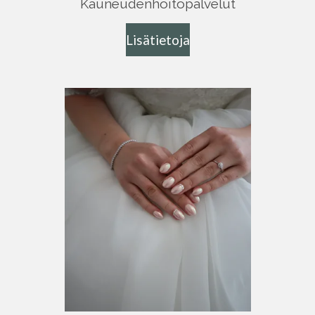
Kauneudenhoitopalvelut
Lisätietoja